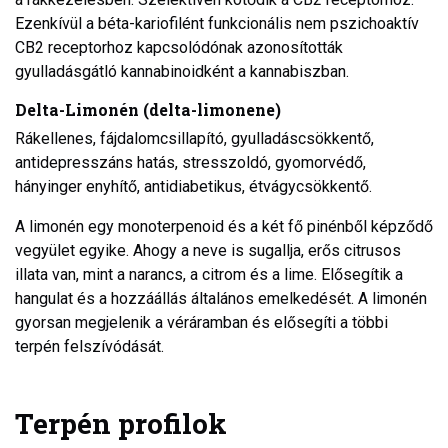
Ezenkívül a béta-kariofilént funkcionális nem pszichoaktív
CB2 receptorhoz kapcsolódónak azonosították
gyulladásgátló kannabinoidként a kannabiszban.
Delta-Limonén (delta-limonene)
Rákellenes, fájdalomcsillapító, gyulladáscsökkentő,
antidepresszáns hatás, stresszoldó, gyomorvédő,
hányinger enyhítő, antidiabetikus, étvágycsökkentő.
A limonén egy monoterpenoid és a két fő pinénből képződő
vegyület egyike. Ahogy a neve is sugallja, erős citrusos
illata van, mint a narancs, a citrom és a lime. Elősegítik a
hangulat és a hozzáállás általános emelkedését. A limonén
gyorsan megjelenik a véráramban és elősegíti a többi
terpén felszívódását.
Terpén profilok