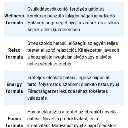
Gyulladáscsökkentő, fertőzés gátló és
Wellness
kórokozó pusztító tulajdonsága kiemelkedő.
formula
Hatásos segítséget nyújt a vírusok és a rákos
sejtek elleni küzdelemben.
Stresszoldó hatású, elősegíti az egyén teljes
Relax
testét ellazító relaxációt. Kifejezetten javasolt
formula
a használata nyugtalan alvás vagy elalvási
nehézségek esetében.
Erőteljes élénkítő hatású, egész napon át
Energy
tartó, folyamatos szellemi élénkítő hatás nyújt.
formula
Fáradtságérzet leküzdéséhez tökéletes
választás.
Hamar elárasztja a testet az ébrenlét növelő
Focus
hatása. Növeli a produktivitást, és a
formula
kreativitást. Motivációt nyújt a napi feladatok