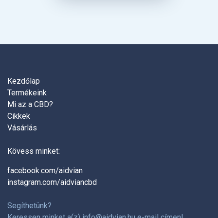
Kezdőlap
Termékeink
Mi az a CBD?
Cikkek
Vásárlás
Kövess minket:
facebook.com/aidvian
instagram.com/aidviancbd
Segíthetünk?
Keressen minket a(z)
info@aidvian.hu
e-mail címen!