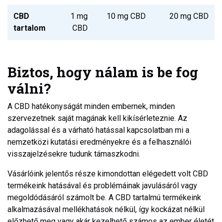
CBD
1 mg
10 mg CBD
20 mg CBD
tartalom
CBD
Biztos, hogy nálam is be fog
válni?
A CBD hatékonyságát minden embernek, minden
szervezetnek saját magának kell kikísérleteznie. Az
adagolással és a várható hatással kapcsolatban mi a
nemzetközi kutatási eredményekre és a felhasználói
visszajelzésekre tudunk támaszkodni.
Vásárlóink jelentős része kimondottan elégedett volt CBD
termékeink hatásával és problémáinak javulásáról vagy
megoldódásáról számolt be. A CBD tartalmú termékeink
alkalmazásával mellékhatások nélkül, így kockázat nélkül
előzhető meg vagy akár kezelhető számos az ember életét