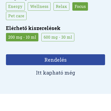
Energy
Wellness
Relax
Focus
Pet care
Elérhető kiszerelések
200 mg - 10 ml
600 mg - 30 ml
Rendelés
Itt kapható még