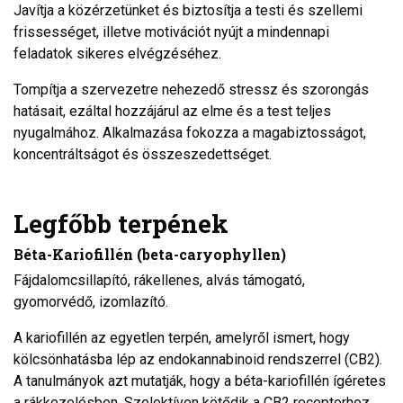
Javítja a közérzetünket és biztosítja a testi és szellemi
frissességet, illetve motivációt nyújt a mindennapi
feladatok sikeres elvégzéséhez.
Tompítja a szervezetre nehezedő stressz és szorongás
hatásait, ezáltal hozzájárul az elme és a test teljes
nyugalmához. Alkalmazása fokozza a magabiztosságot,
koncentráltságot és összeszedettséget.
Legfőbb terpének
Béta-Kariofillén (beta-caryophyllen)
Fájdalomcsillapító, rákellenes, alvás támogató,
gyomorvédő, izomlazító.
A kariofillén az egyetlen terpén, amelyről ismert, hogy
kölcsönhatásba lép az endokannabinoid rendszerrel (CB2).
A tanulmányok azt mutatják, hogy a béta-kariofillén ígéretes
a rákkezelésben. Szelektíven kötődik a CB2 receptorhoz.