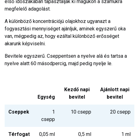
első időszakában tapasztalják ki magukon a számukra
megfelelő adagolást.
A különböző koncentrációjú olajokhoz ugyanazt a
fogyasztási mennyiséget ajánljuk, aminek egyszerű oka
van, mégpedig az, hogy ezáltal különböző erősséget
akarunk képviselni.
Bevitele egyszerű. Cseppentsen a nyelve alá és tartsa a
nyelve alatt 60 másodpercig, majd pedig nyelje le.
Kezdő napi
Ajánlott napi
Egység
bevitel
bevitel
Cseppek
1
10 csepp
20 csepp
csepp
Térfogat
0,05 ml
0,5 ml
1 ml